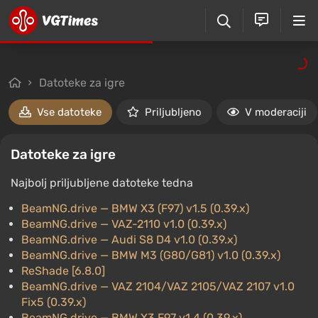
Datoteke za igre
Vse datoteke
Priljubljeno
V moderaciji
Datoteke za igre
Najbolj priljubljene datoteke tedna
BeamNG.drive
— BMW X3 (F97) v1.5 (0.39.x)
BeamNG.drive
— VAZ-2110 v1.0 (0.39.x)
BeamNG.drive
— Audi S8 D4 v1.0 (0.39.x)
BeamNG.drive
— BMW M3 (G80/G81) v1.0 (0.39.x)
ReShade [6.8.0]
BeamNG.drive
— VAZ 2104/VAZ 2105/VAZ 2107 v1.0
Fix5 (0.39.x)
BeamNG.drive
— BMW X3 F97 v1.4 (0.39.x)