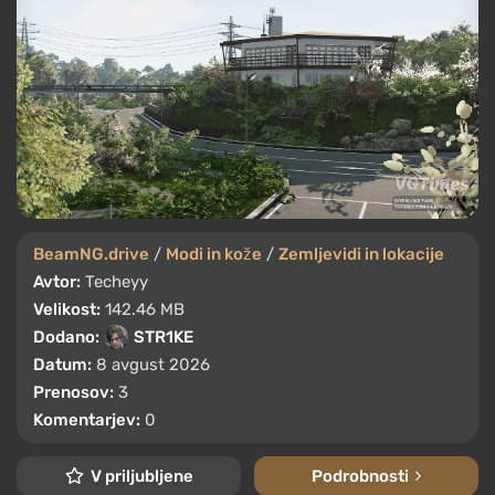
BeamNG.drive
/
Modi in kože
/
Zemljevidi in lokacije
Avtor:
Techeyy
Velikost:
142.46 MB
Dodano:
STR1KE
Datum:
8 avgust 2026
Prenosov:
3
Komentarjev:
0
V priljubljene
Podrobnosti