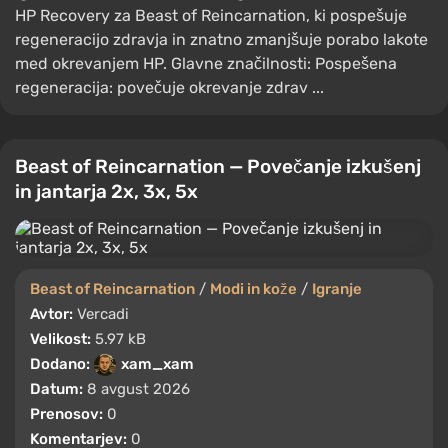
HP Recovery za Beast of Reincarnation, ki pospešuje
regeneracijo zdravja in znatno zmanjšuje porabo lakote
med okrevanjem HP. Glavne značilnosti: Pospešena
regeneracija: povečuje okrevanje zdrav ...
Beast of Reincarnation — Povečanje izkušenj
in jantarja 2x, 3x, 5x
Beast of Reincarnation
/
Modi in kože
/
Igranje
Avtor:
Vercadi
Velikost:
5.97 kB
Dodano:
xam_xam
Datum:
8 avgust 2026
Prenosov:
0
Komentarjev:
0