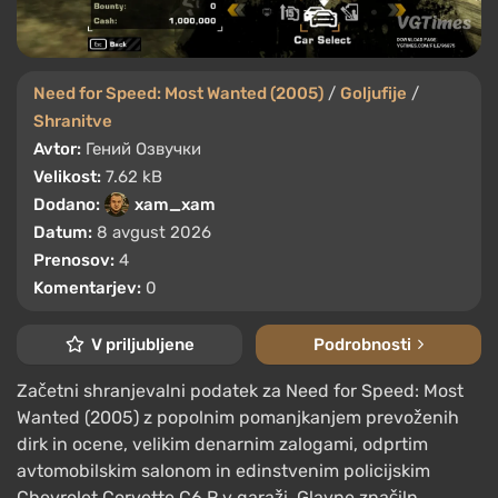
Need for Speed: Most Wanted (2005)
/
Goljufije
/
Shranitve
Avtor:
Гений Озвучки
Velikost:
7.62 kB
Dodano:
xam_xam
Datum:
8 avgust 2026
Prenosov:
4
Komentarjev:
0
V priljubljene
Podrobnosti
Začetni shranjevalni podatek za Need for Speed: Most
Wanted (2005) z popolnim pomanjkanjem prevoženih
dirk in ocene, velikim denarnim zalogami, odprtim
avtomobilskim salonom in edinstvenim policijskim
Chevrolet Corvette C6.R v garaži. Glavne značiln ...