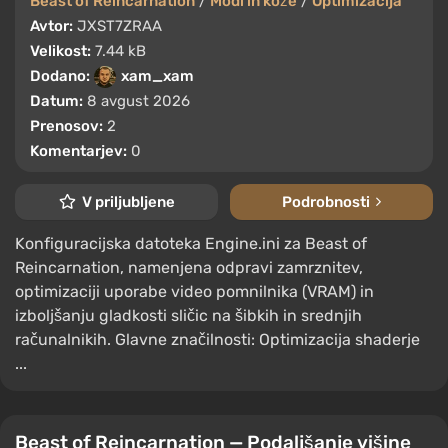
Beast of Reincarnation
/
Modi in kože
/
Optimizacija
Avtor:
JXST7ZRAA
Velikost:
7.44 kB
Dodano:
xam_xam
Datum:
8 avgust 2026
Prenosov:
2
Komentarjev:
0
V priljubljene
Podrobnosti
Konfiguracijska datoteka Engine.ini za Beast of
Reincarnation, namenjena odpravi zamrznitev,
optimizaciji uporabe video pomnilnika (VRAM) in
izboljšanju gladkosti sličic na šibkih in srednjih
računalnikih. Glavne značilnosti: Optimizacija shaderje
...
Beast of Reincarnation — Podaljšanje višine