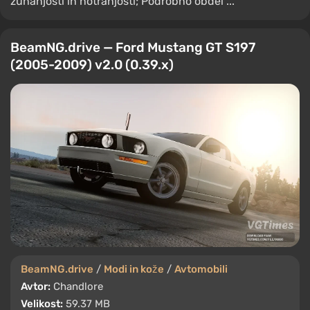
zunanjosti in notranjosti; Podrobno obdel ...
BeamNG.drive — Ford Mustang GT S197
(2005-2009) v2.0 (0.39.x)
BeamNG.drive
/
Modi in kože
/
Avtomobili
Avtor:
Chandlore
Velikost:
59.37 MB