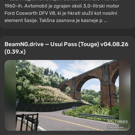
1960-ih. Avtomobil je zgrajen okoli 3,0-litrski motor
Ford Cosworth DFV V8, ki je hkrati služil kot nosilni
element šasije. Takšna zasnova je kasneje p ...
BeamNG.drive — Usui Pass (Touge) v04.08.26
(0.39.x)