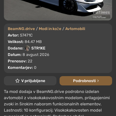
BeamNG.drive
/
Modi in kože
/
Avtomobili
Avtor:
S7471C
Velikost:
84.47 MB
Dodano:
STR1KE
Datum:
8 avgust 2026
Prenosov:
22
Komentarjev:
0
V priljubljene
Podrobnosti
Ta mod dodaja v BeamNG.drive podrobno izdelan
avtomobil z visokokakovostnim modelom, prilagojenimi
zvoki in širokim naborom funkcionalnih elementov.
Lastnosti: 10 konfiguracij; Visokokakovosten model