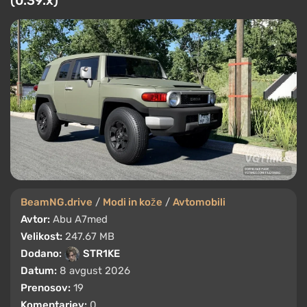
(0.39.x)
BeamNG.drive
/
Modi in kože
/
Avtomobili
Avtor:
Abu A7med
Velikost:
247.67 MB
Dodano:
STR1KE
Datum:
8 avgust 2026
Prenosov:
19
Komentarjev:
0