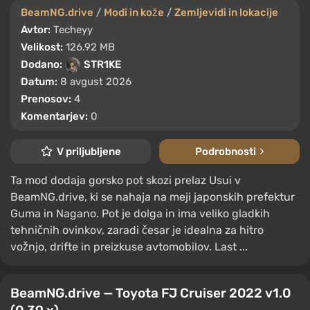
BeamNG.drive
/
Modi in kože
/
Zemljevidi in lokacije
Avtor:
Techeyy
Velikost:
126.92 MB
Dodano:
STR1KE
Datum:
8 avgust 2026
Prenosov:
4
Komentarjev:
0
V priljubljene
Podrobnosti
Ta mod dodaja gorsko pot skozi prelaz Usui v
BeamNG.drive, ki se nahaja na meji japonskih prefektur
Guma in Nagano. Pot je dolga in ima veliko gladkih
tehničnih ovinkov, zaradi česar je idealna za hitro
vožnjo, drifte in preizkuse avtomobilov. Last ...
BeamNG.drive — Toyota FJ Cruiser 2022 v1.0