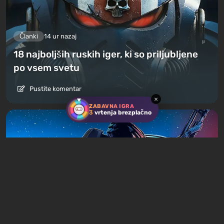
Članki
14 ur nazaj
18 najboljših ruskih iger, ki so priljubljene
po vsem svetu
Pustite komentar
×
ZABAVNA IGRA
3
vrtenja brezplačno
Članki
17 ur nazaj
Ali se splača igrati trilogijo Mass Effect leta