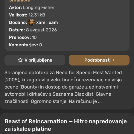
Avtor:
Longing Fisher
Velikost:
12.31 kB
Dodano:
xam_xam
Datum:
8 avgust 2026
Prenosov:
10
Komentarjev:
0
V priljubljene
Podrobnosti
Shranjena datoteka za Need for Speed: Most Wanted
(2005), ki zagotavlja velik finančni rezervoar, najvišjo
oceno (Bounty) in dostop do garaže z edinstvenimi
avtomobili dirkačev s Seznama Blacklist. Glavne
značilnosti: Ogromno stanje: Na računu je ...
Beast of Reincarnation — Hitro napredovanje
za iskalce platine