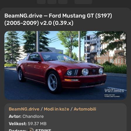
BeamNG.drive — Ford Mustang GT (S197)
(2005-2009) v2.0 (0.39.x)
BeamNG.drive
/
Modi in kože
/
Avtomobili
Avtor:
Chandlore
Velikost:
59.37 MB
Dodano:
STR1KE