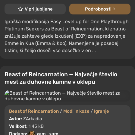
V priljubljene
Podrobnosti
Igraška modifikacija Easy Level up for One Playthrough
Platinum Seekers za Beast of Reincarnation, ki znatno
znižuje zahteve glede izkušenj (EXP) za napredovanje
Emme in Kua (Emma & Koo). Namenjena je posebej
tistim, ki želijo doseči vse dosežke v en ...
Beast of Reincarnation — Največje število
mest za duhovne kamne v oklepu
Beast of Reincarnation
/
Modi in kože
/
Igranje
Avtor:
ZArkadia
Velikost:
1.45 kB
Dodano:
xam_xam