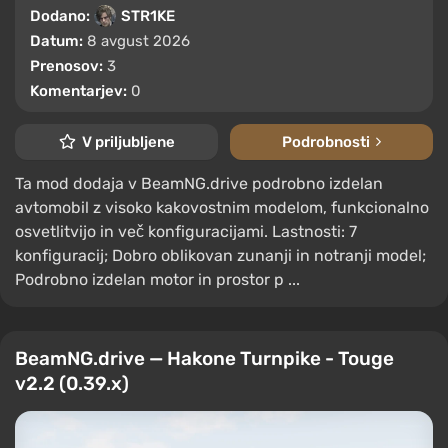
Dodano:
STR1KE
Datum:
8 avgust 2026
Prenosov:
3
Komentarjev:
0
V priljubljene
Podrobnosti
Ta mod dodaja v BeamNG.drive podrobno izdelan
avtomobil z visoko kakovostnim modelom, funkcionalno
osvetlitvijo in več konfiguracijami. Lastnosti: 7
konfiguracij; Dobro oblikovan zunanji in notranji model;
Podrobno izdelan motor in prostor p ...
BeamNG.drive — Hakone Turnpike - Touge
v2.2 (0.39.x)