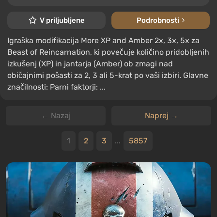
V priljubljene
Podrobnosti
Igraška modifikacija More XP and Amber 2x, 3x, 5x za
Beast of Reincarnation, ki povečuje količino pridobljenih
izkušenj (XP) in jantarja (Amber) ob zmagi nad
običajnimi pošasti za 2, 3 ali 5-krat po vaši izbiri. Glavne
značilnosti: Parni faktorji: ...
← Nazaj
Naprej →
1
2
3
...
5857