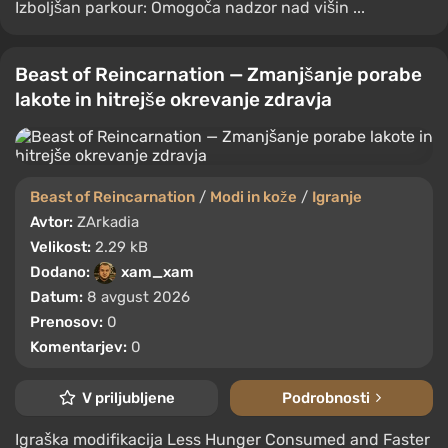
Izboljšan parkour: Omogoča nadzor nad višin ...
Beast of Reincarnation — Zmanjšanje porabe
lakote in hitrejše okrevanje zdravja
Beast of Reincarnation
/
Modi in kože
/
Igranje
Avtor:
ZArkadia
Velikost:
2.29 kB
Dodano:
xam_xam
Datum:
8 avgust 2026
Prenosov:
0
Komentarjev:
0
V priljubljene
Podrobnosti
Igraška modifikacija Less Hunger Consumed and Faster