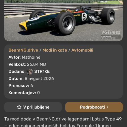
BeamNG.drive
/
Modi in kože
/
Avtomobili
Avtor:
Mathoine
Velikost:
26.84 MB
Dodano:
STR1KE
Datum:
8 avgust 2026
Prenosov:
6
Komentarjev:
0
V priljubljene
Podrobnosti
Ta mod doda v BeamNG.drive legendarni Lotus Type 49
— eden najpomembnejših bolidov Formule 1 konec