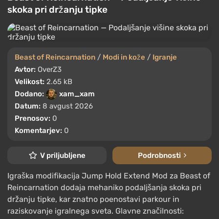
skoka pri držanju tipke
Beast of Reincarnation
/
Modi in kože
/
Igranje
Avtor:
OverZ3
Velikost:
2.65 kB
Dodano:
xam_xam
Datum:
8 avgust 2026
Prenosov:
0
Komentarjev:
0
V priljubljene
Podrobnosti
Igraška modifikacija Jump Hold Extend Mod za Beast of
Reincarnation dodaja mehaniko podaljšanja skoka pri
držanju tipke, kar znatno poenostavi parkour in
raziskovanje igralnega sveta. Glavne značilnosti: