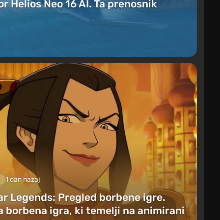
r Helios Neo 16 AI. Ta prenosnik
1 dan nazaj
ar Legends: Pregled borbene igre.
 borbena igra, ki temelji na animirani