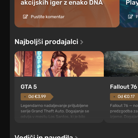
akcijskih iger z enako DNA
Pla
Pustite komentar
P
Najboljši prodajalci
GTA 5
Fallout 76
Od €3.99
Od €0.17
Legendarno nadaljevanje priljubljene
Fallout 76 — nov
serije Grand Theft Auto. Dogajanje se
predzgodba za 
odvija v mestu Los Santos, ki je bilo
izjeme. Dogaja
priljubljeno že v Grand Theft Auto: San
76, prvem med z
Andreas . Igra prvič pripoveduje zgodbo
načrtih stroko
treh likov: Michaela, Trevora in Franklina,
prvo, ko na Am
Vodiči in navodila