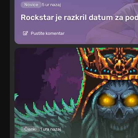
Novice
5 ur nazaj
Rockstar je razkril datum za po
Pustite komentar
Članki
1 ura nazaj