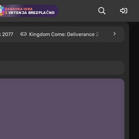
ZABAVNA IGRA
3
VRTENJA BREZPLAČNO
 2077
Kingdom Come: Deliverance 2
S.T.A.L.K.