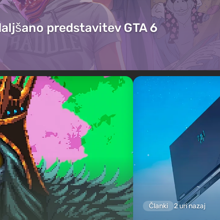
daljšano predstavitev GTA 6
Članki
2 uri nazaj