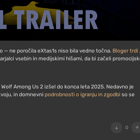
vo — ne poročila eXtas1s niso bila vedno točna.
Bloger trdi
tvarjalci vsebin in medijskimi hišami, da bi začeli promocijs
e Wolf Among Us 2 izšel do konca leta 2025. Nedavno je
azvoju, in domnevni
podrobnosti o igranju in zgodbi
so se
0