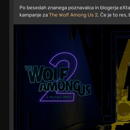
Po besedah znanega poznavalca in blogerja eXtas
kampanje za
The Wolf Among Us 2
. Če je to res,