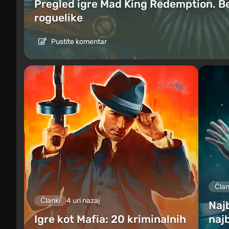
Pregled igre Mad King Redemption. B
roguelike
Pustite komentar
Član
Članki
4 uri nazaj
Najb
Igre kot Mafia: 20 kriminalnih
najb