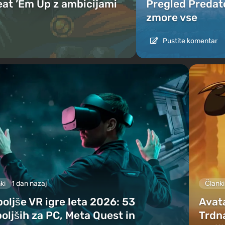
eat ’Em Up z ambicijami
Pregled Predato
zmore vse
Pustite komentar
ki
1 dan nazaj
Članki
oljše VR igre leta 2026: 53
Avat
oljših za PC, Meta Quest in
Trdna