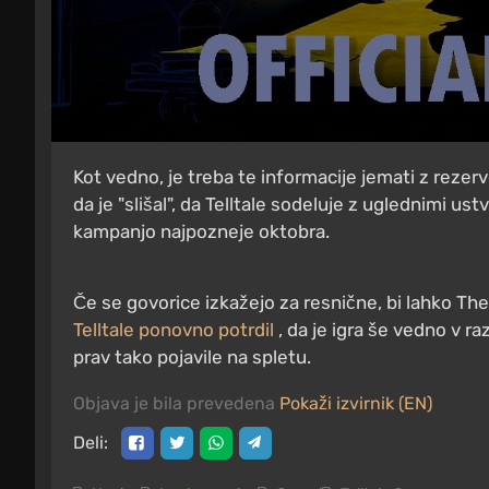
Kot vedno, je treba te informacije jemati z rezer
da je "slišal", da Telltale sodeluje z uglednimi us
kampanjo najpozneje oktobra.
Če se govorice izkažejo za resnične, bi lahko Th
Telltale ponovno potrdil
, da je igra še vedno v r
prav tako pojavile na spletu.
Objava je bila prevedena
Pokaži izvirnik (EN)
Deli: