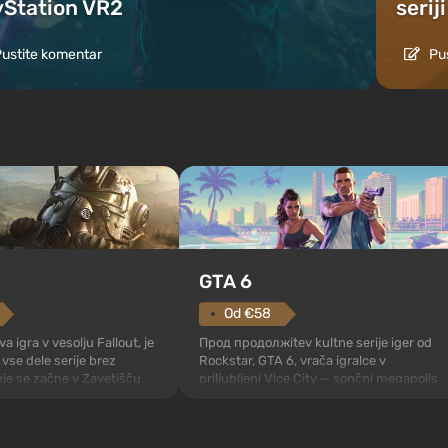
yStation VR2
seriji
ustite komentar
Pus
GTA 6
Od €58
Прод продолжitev kultne serije iger od
a igra v vesolju Fallout, je
Rockstar, GTA 6, vrača igralce v
vse dele serije brez
priljubljeni Vice City — sončni megapolis
nje se začne v Zavetišču
ob obali oceana, kjer se odvija pravi
grajenimi. To naj bi se po
akcijski film v duhu najboljših filmov o
vnjakov Vault-Tec odprlo
mafiji. V središču pozornosti sta Lucia in
eriko padejo jedrske