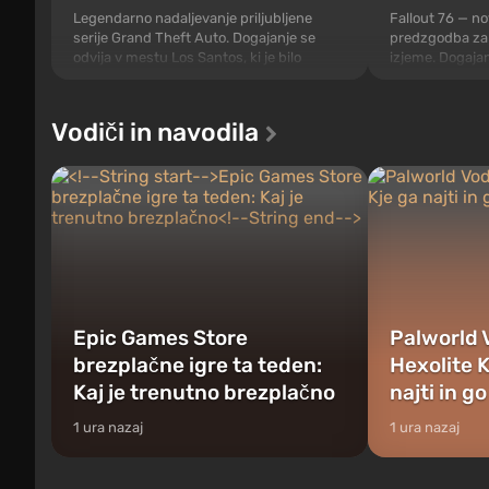
Legendarno nadaljevanje priljubljene
Fallout 76 — nov
serije Grand Theft Auto. Dogajanje se
predzgodba za 
odvija v mestu Los Santos, ki je bilo
izjeme. Dogaja
priljubljeno že v Grand Theft Auto: San
76, prvem med z
Andreas . Igra prvič pripoveduje zgodbo
načrtih stroko
treh likov: Michaela, Trevora in Franklina,
prvo, ko na Am
Vodiči in navodila
med katerimi se lahko preklapljate
bombe. Kraj do
kadarkoli. Žanr...
Zahodna Virginia
Epic Games Store
Palworld 
brezplačne igre ta teden:
Hexolite 
Kaj je trenutno brezplačno
najti in go
1 ura nazaj
1 ura nazaj