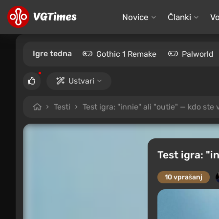
Novice
Članki
Vo
Igre tedna
Gothic 1 Remake
Palworld
Ustvari
Testi
Test igra: "innie" ali "outie" — kdo ste
Test igra: "i
10 vprašanj