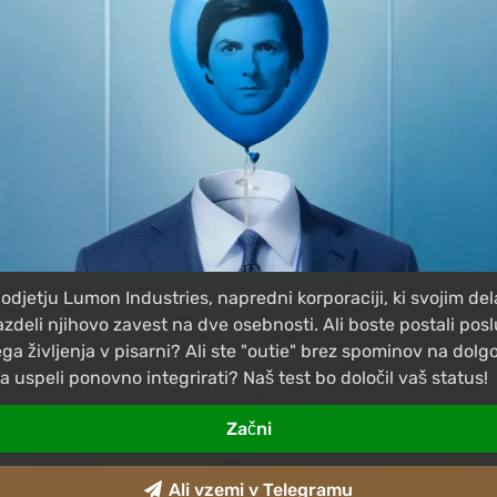
podjetju Lumon Industries, napredni korporaciji, ki svojim d
azdeli njihovo zavest na dve osebnosti. Ali boste postali poslu
ega življenja v pisarni? Ali ste "outie" brez spominov na dol
a uspeli ponovno integrirati? Naš test bo določil vaš status!
Začni
Ali vzemi v Telegramu