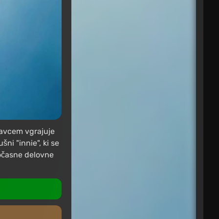
elavcem vgrajuje
šni "innie", ki se
gočasne delovne