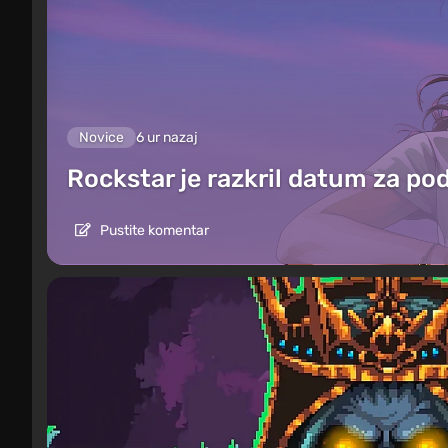
Novice
6 ur nazaj
Rockstar je razkril datum za po
Pustite komentar