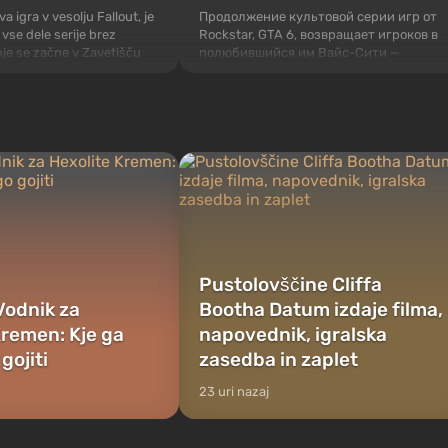
Продолжение культовой серии игр от
a igra v vesolju Fallout, je
Rockstar, GTA 6, возвращает игроков в
vse dele serije brez
полюбившийся им Вайс-Сити —
nje se začne v Zavetišču
солнечный мегаполис на берегу
grajenimi. To naj bi se po
океана, где разворачивается
vnjakov Vault-Tec odprlo
настоящий боевик в духе лучших
eriko padejo jedrske
фильмов про мафию. В центре
gajanja Fallout 76 —
внимания Люсия и Джейсон — пара
 brez naselij...
преступников, попавшая в серьезные
неприятности. И...
Pustolovščine Cliffa
Vodnik za
Bootha Datum izdaje filma,
Kremen: Kje ga
napovednik, igralska
 gojiti
zasedba in zaplet
23 uri nazaj