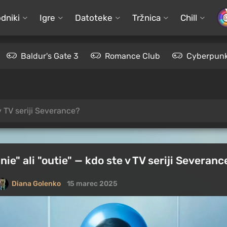
dniki
Igre
Datoteke
Tržnica
Chill
Baldur's Gate 3
Romance Club
Cyberpunk
 v TV seriji Severance?
nnie" ali "outie" — kdo ste v TV seriji Severanc
Diana Golenko
15 marec 2025