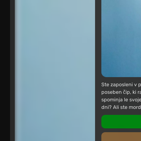
Ste zaposleni v 
poseben čip, ki r
spominja le svoj
dni? Ali ste mord