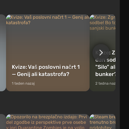
Kvize: Zgrad
dan sodbe! B
Kvize: Vaš poslovni načrt 1
"Silo" ali vaš
— Genij ali katastrofa?
bunker?
1 teden nazaj
2 tedna nazaj