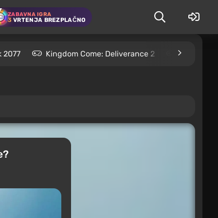
ZABAVNA IGRA
3
VRTENJA BREZPLAČNO
 2077
Kingdom Come: Deliverance 2
S.T.A.L.K.
e?