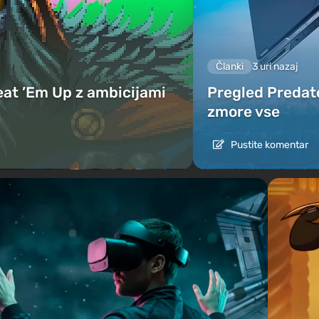
Članki
3 uri nazaj
eat ’Em Up z ambicijami
Pregled Predato
zmore vse
Pustite komentar