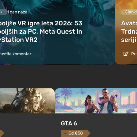
ki
1 dan nazaj
Članki
oljše VR igre leta 2026: 53
Avat
oljših za PC, Meta Quest in
Trdna
yStation VR2
seriji
ustite komentar
Pus
GTA 6
Od €58