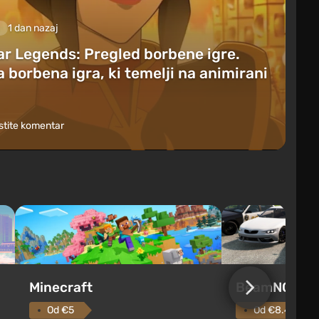
1 dan nazaj
ar Legends: Pregled borbene igre.
 borbena igra, ki temelji na animirani
tite komentar
Minecraft
BeamNG.dri
Od €5
Od €8.48