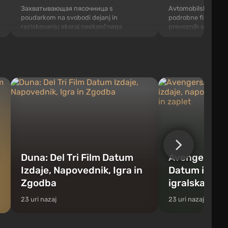
Захватывающая пясочница s
Avtomobilska pesko
poudarkom na svobodi dejanj in
podrobne fizike uni
raziskovanju skoraj neskončnega
prevoznih sredstev. 
odprtega sveta. Ustvarjena s pomočjo
pospešek se izraču
proceduralne generacije, je polna
času, zaradi česar 
tridimenzionalnih blokov, ki jih je mogoče
kot pravi: kovina s
reciklirati in izdelovati predmete, orodja,
reagira na obremeni
orožje, pa tudi graditi stavbe in
hitrosti pa se spreme
mehanizme. Igralcu...
Duna: Del Tri Film Datum
Avengers: Ap
Izdaje, Napovednik, Igra in
Datum izdaje
Zgodba
igralska zas
23 uri nazaj
23 uri nazaj