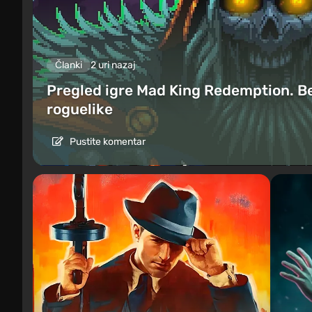
Članki
2 uri nazaj
Pregled igre Mad King Redemption. B
roguelike
Pustite komentar