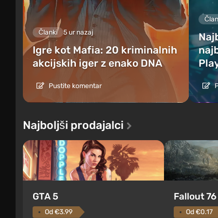
Član
Članki
5 ur nazaj
Najb
Igre kot Mafia: 20 kriminalnih
najb
akcijskih iger z enako DNA
Pla
Pustite komentar
P
Najboljši prodajalci
GTA 5
Fallout 76
Od €3.99
Od €0.17