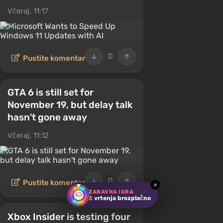
Včeraj, 11:17
0
Pustite komentar
GTA 6 is still set for
November 19, but delay talk
hasn't gone away
Včeraj, 11:12
0
Pustite komentar
×
ZABAVNA IGRA
3
vrtenja brezplačno
Xbox Insider is testing four