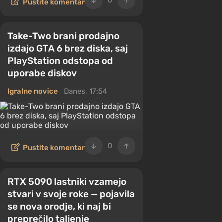
0
Pustite komentar
Take-Two brani prodajno
izdajo GTA 6 brez diska, saj
PlayStation odstopa od
uporabe diskov
Igralne novice
Danes, 17:54
0
Pustite komentar
RTX 5090 lastniki vzamejo
stvari v svoje roke — pojavila
se nova orodje, ki naj bi
preprečilo taljenje