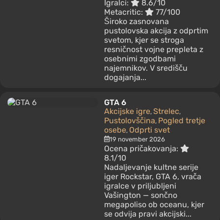
Igralci:
8.6/10
Metacritic:
77/100
Široko zasnovana
pustolovska akcija z odprtim
svetom, kjer se stroga
resničnost vojne prepleta z
osebnimi zgodbami
najemnikov. V središču
dogajanja...
GTA 6
Akcijske igre
Strelec
,
,
Pustolovščina
Pogled tretje
,
osebe
Odprti svet
,
19 november 2026
Ocena pričakovanja:
8.1/10
Nadaljevanje kultne serije
iger Rockstar, GTA 6, vrača
igralce v priljubljeni
Vašington — sončno
megapoliso ob oceanu, kjer
se odvija pravi akcijski...