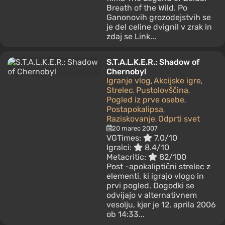
Breath of the Wild. Po
Ganonovih grozodejstvih se
je del celine dvignil v zrak in
zdaj se Link...
S.T.A.L.K.E.R.: Shadow of
Chernobyl
Igranje vlog
Akcijske igre
,
,
Strelec
Pustolovščina
,
,
Pogled iz prve osebe
,
Postapokalipsa
,
Raziskovanje
Odprti svet
,
20 marec 2007
VGTimes:
7.0/10
Igralci:
8.4/10
Metacritic:
82/100
Post -apokaliptični strelec z
elementi, ki igrajo vlogo in
prvi pogled. Dogodki se
odvijajo v alternativnem
vesolju, kjer je 12. aprila 2006
ob 14:33...