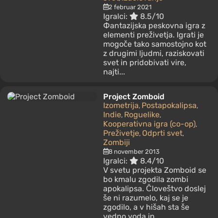
2 februar 2021
Igralci:
8.5/10
Фantazijska peskovna igra z
elementi preživetja. Igrati je
mogoče tako samostojno kot
z drugimi ljudmi, raziskovati
svet in pridobivati vire,
najti...
Project Zomboid
Izometrija
Postapokalipsa
,
,
Indie
Roguelike
,
,
Kooperativna igra (co-op)
,
Preživetje
Odprti svet
,
,
Zombiji
8 november 2013
Igralci:
8.4/10
V svetu projekta Zomboid se
bo kmalu zgodila zombi
apokalipsa. Človeštvo doslej
še ni razumelo, kaj se je
zgodilo, a v hišah sta še
vedno voda in...