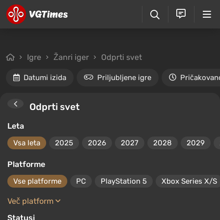
Igre
Žanri iger
Odprti svet
Datumi izida
Priljubljene igre
Pričakovan
Odprti svet
Leta
Vsa leta
2025
2026
2027
2028
2029
Platforme
Vse platforme
PC
PlayStation 5
Xbox Series X/S
Več platform
Statusi