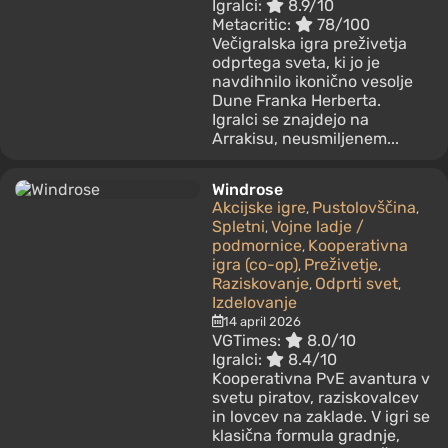
Igralci:
8.9/10
Metacritic:
78/100
Večigralska igra preživetja
odprtega sveta, ki jo je
navdihnilo ikonično vesolje
Dune Franka Herberta.
Igralci se znajdejo na
Arrakisu, neusmiljenem...
Windrose
Akcijske igre
Pustolovščina
,
,
Spletni
Vojne ladje /
,
podmornice
Kooperativna
,
igra (co-op)
Preživetje
,
,
Raziskovanje
Odprti svet
,
,
Izdelovanje
14 april 2026
VGTimes:
8.0/10
Igralci:
8.4/10
Kooperativna PvE avantura v
svetu piratov, raziskovalcev
in lovcev na zaklade. V igri se
klasična formula gradnje,