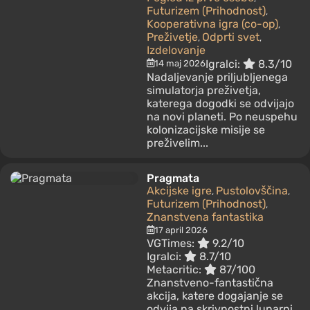
Futurizem (Prihodnost)
,
Kooperativna igra (co-op)
,
Preživetje
Odprti svet
,
,
Izdelovanje
Igralci:
8.3/10
14 maj 2026
Nadaljevanje priljubljenega
simulatorja preživetja,
katerega dogodki se odvijajo
na novi planeti. Po neuspehu
kolonizacijske misije se
preživelim...
Pragmata
Akcijske igre
Pustolovščina
,
,
Futurizem (Prihodnost)
,
Znanstvena fantastika
17 april 2026
VGTimes:
9.2/10
Igralci:
8.7/10
Metacritic:
87/100
Znanstveno-fantastična
akcija, katere dogajanje se
odvija na skrivnostni lunarni