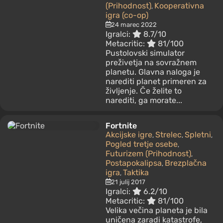
(Prihodnost)
Kooperativna
,
igra (co-op)
24 marec 2022
Igralci:
8.7/10
Metacritic:
81/100
Pustolovski simulator
preživetja na sovražnem
planetu. Glavna naloga je
narediti planet primeren za
življenje. Če želite to
narediti, ga morate...
Fortnite
Akcijske igre
Strelec
Spletni
,
,
,
Pogled tretje osebe
,
Futurizem (Prihodnost)
,
Postapokalipsa
Brezplačna
,
igra
Taktika
,
21 julij 2017
Igralci:
6.2/10
Metacritic:
81/100
Velika večina planeta je bila
uničena zaradi katastrofe,