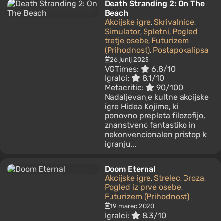
Death Stranding 2: On The
Beach
Akcijske igre
Skrivalnice
,
,
Simulator
Spletni
Pogled
,
,
tretje osebe
Futurizem
,
(Prihodnost)
Postapokalipsa
,
26 junij 2025
VGTimes:
6.8/10
Igralci:
8.1/10
Metacritic:
90/100
Nadaljevanje kultne akcijske
igre Hidea Kojime, ki
ponovno prepleta filozofijo,
znanstveno fantastiko in
nekonvencionalen pristop k
igranju...
Doom Eternal
Akcijske igre
Strelec
Groza
,
,
,
Pogled iz prve osebe
,
Futurizem (Prihodnost)
19 marec 2020
Igralci:
8.3/10