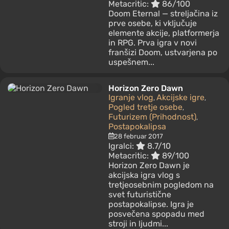
Metacritic:
86/100
Doom Eternal — streljačina iz
prve osebe, ki vključuje
elemente akcije, platformerja
in RPG. Prva igra v novi
franšizi Doom, ustvarjena po
uspešnem...
Horizon Zero Dawn
Igranje vlog
Akcijske igre
,
,
Pogled tretje osebe
,
Futurizem (Prihodnost)
,
Postapokalipsa
28 februar 2017
Igralci:
8.7/10
Metacritic:
89/100
Horizon Zero Dawn je
akcijska igra vlog s
tretjeosebnim pogledom na
svet futuristične
postapokalipse. Igra je
posvečena spopadu med
stroji in ljudmi...