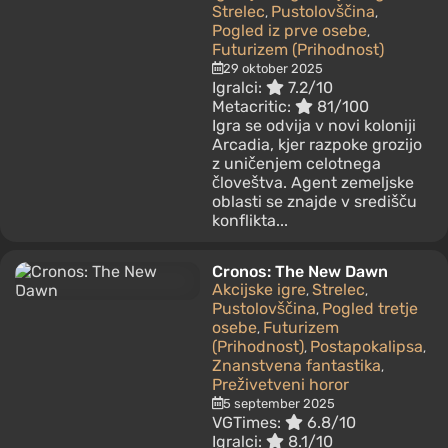
Strelec
Pustolovščina
,
,
Pogled iz prve osebe
,
Futurizem (Prihodnost)
29 oktober 2025
Igralci:
7.2/10
Metacritic:
81/100
Igra se odvija v novi koloniji
Arcadia, kjer razpoke grozijo
z uničenjem celotnega
človeštva. Agent zemeljske
oblasti se znajde v središču
konflikta...
Cronos: The New Dawn
Akcijske igre
Strelec
,
,
Pustolovščina
Pogled tretje
,
osebe
Futurizem
,
(Prihodnost)
Postapokalipsa
,
,
Znanstvena fantastika
,
Preživetveni horor
5 september 2025
VGTimes:
6.8/10
Igralci:
8.1/10