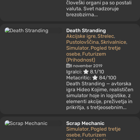
človeški organi pa so postali
valuta. Svet nadzoruje
brezobzirna...
Death Stranding
Akcijske igre
Strelec
,
,
Pustolovščina
Skrivalnice
,
,
Simulator
Pogled tretje
,
osebe
Futurizem
,
(Prihodnost)
8 november 2019
Igralci:
8.1/10
Metacritic:
84/100
Death Stranding — avtorska
igra Hideo Kojime, realističen
simulator hoje in logistike, z
elementi akcije, preživetja in
prikritja, s tretjeosebnim...
Scrap Mechanic
Simulator
Pogled tretje
,
osebe
Futurizem
,