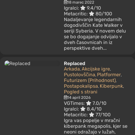
18 marec 2022
Igralci:
9.4/10
Metacritic:
80/100
Nadaljevanje legendarnih
dogodivščin Kate Walker v
seriji Syberia. V novem delu
se bo dogajanje odvijalo v
dveh časovnicah in iz
perspektive dveh...
Replaced
Arkada
Akcijske igre
,
,
Pustolovščina
Platformer
,
,
Futurizem (Prihodnost)
,
Postapokalipsa
Kiberpunk
,
,
Pogled s strani
14 april 2026
VGTimes:
7.0/10
Igralci:
8.4/10
Metacritic:
77/100
Igra vas popelje v mračni
kiberpank megapolis, kjer se
neoni odražajo v lužah,