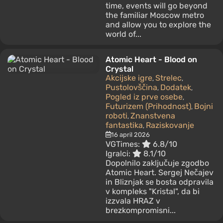
time, events will go beyond
the familiar Moscow metro
and allow you to explore the
world of...
Atomic Heart - Blood on
Crystal
Akcijske igre
Strelec
,
,
Pustolovščina
Dodatek
,
,
Pogled iz prve osebe
,
Futurizem (Prihodnost)
Bojni
,
roboti
Znanstvena
,
fantastika
Raziskovanje
,
16 april 2026
VGTimes:
6.8/10
Igralci:
8.1/10
Dopolnilo zaključuje zgodbo
Atomic Heart. Sergej Nečajev
in Bliznjak se bosta odpravila
v kompleks "Kristal", da bi
izzvala HRAZ v
brezkompromisni...