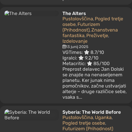
The Alters
Pustolovščina
Pogled tretje
,
osebe
Futurizem
,
(Prihodnost)
Znanstvena
,
fantastika
Preživetje
,
,
Izdelovanje
13 junij 2025
VGTimes:
8.7/10
Igralci:
9.2/10
Metacritic:
85/100
Preprost delavec Jan Dolski
se znajde na nenaseljenem
planetu. Ker junak nima
pomočnikov, začne ustvarjati
alterje – druge različice sebe,
vsaka s...
Syberia: The World Before
Pustolovščina
Uganka
,
,
Pogled tretje osebe
,
Futurizem (Prihodnost)