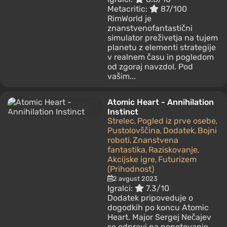
Metacritic:
87/100
RimWorld je
znanstvenofantastični
simulator preživetja na tujem
planetu z elementi strategije
v realnem času in pogledom
od zgoraj navzdol. Pod
vašim...
Atomic Heart - Annihilation
Instinct
Strelec
Pogled iz prve osebe
,
,
Pustolovščina
Dodatek
Bojni
,
,
roboti
Znanstvena
,
fantastika
Raziskovanje
,
,
Akcijske igre
Futurizem
,
(Prihodnost)
2 avgust 2023
Igralci:
7.3/10
Dodatek pripoveduje o
dogodkih po koncu Atomic
Heart. Major Sergej Nečajev
se odpravi na popotovanje