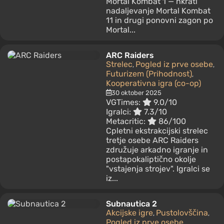
Mortal Kombat 1 — hkrati
nadaljevanje Mortal Kombat
11 in drugi ponovni zagon po
Mortal...
ARC Raiders
Strelec
Pogled iz prve osebe
,
,
Futurizem (Prihodnost)
,
Kooperativna igra (co-op)
30 oktober 2025
VGTimes:
9.0/10
Igralci:
7.3/10
Metacritic:
86/100
Сpletni ekstrakcijski strelec
tretje osebe ARC Raiders
združuje arkadno igranje in
postapokaliptično okolje
"vstajenja strojev". Igralci se
iz...
Subnautica 2
Akcijske igre
Pustolovščina
,
,
Pogled iz prve osebe
,