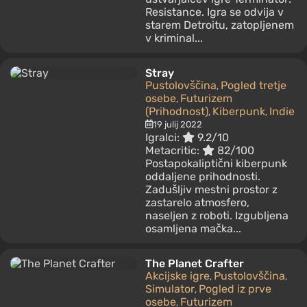
Resistance. Igra se odvija v
starem Detroitu, zatopljenem
v kriminal...
Stray
Pustolovščina
Pogled tretje
,
osebe
Futurizem
,
(Prihodnost)
Kiberpunk
Indie
,
,
19 julij 2022
Igralci:
9.2/10
Metacritic:
82/100
Postapokaliptični kiberpunk
oddaljene prihodnosti.
Zadušljiv mestni prostor z
zastarelo atmosfero,
naseljen z roboti. Izgubljena
osamljena mačka...
The Planet Crafter
Akcijske igre
Pustolovščina
,
,
Simulator
Pogled iz prve
,
osebe
Futurizem
,