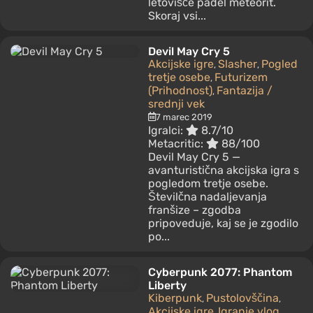
letovišče padel meteorit.
Skoraj vsi...
Devil May Cry 5
Akcijske igre
Slasher
Pogled
,
,
tretje osebe
Futurizem
,
(Prihodnost)
Fantazija /
,
srednji vek
7 marec 2019
Igralci:
8.7/10
Metacritic:
88/100
Devil May Cry 5 —
avanturistična akcijska igra s
pogledom tretje osebe.
Številčna nadaljevanja
franšize – zgodba
pripoveduje, kaj se je zgodilo
po...
Cyberpunk 2077: Phantom
Liberty
Kiberpunk
Pustolovščina
,
,
Akcijske igre
Igranje vlog
,
,