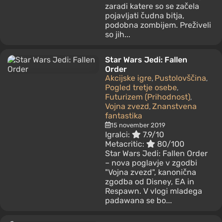
zaradi katere so se začela
pojavljati čudna bitja,
podobna zombijem. Preživeli
so jih...
Star Wars Jedi: Fallen
Order
Akcijske igre
Pustolovščina
,
,
Pogled tretje osebe
,
Futurizem (Prihodnost)
,
Vojna zvezd
Znanstvena
,
fantastika
15 november 2019
Igralci:
7.9/10
Metacritic:
80/100
Star Wars Jedi: Fallen Order
– nova poglavje v zgodbi
"Vojna zvezd", kanonična
zgodba od Disney, EA in
Respawn. V vlogi mladega
padawana se bo...