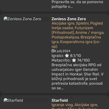
Pripravite se, da se ponovno
potopite v...
Zenless Zone Zero
Akcijske igre
Spletni
Pogled
,
,
tretje osebe
Futurizem
,
(Prihodnost)
Anime / manga
,
,
Postapokalipsa
Brezplačna
,
igra
Kooperativna igra (co-
,
op)
4 julij 2024
Igralci:
8.1/10
Metacritic:
74/100
Brezplačna akcijska RPG od
ustvarjalcev iger Genshin
Impact in Honkai: Star Rail. V
bližnji prihodnosti je svet
pretresla katastrofa: povsod
so se...
Starfield
Igranje vlog
Akcijske igre
,
,