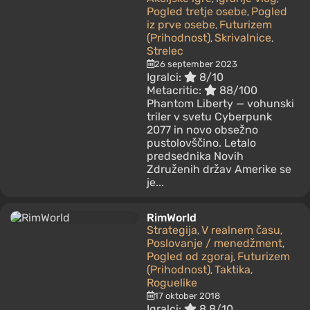
Pogled tretje osebe
Pogled
,
iz prve osebe
Futurizem
,
(Prihodnost)
Skrivalnice
,
,
Strelec
26 september 2023
Igralci:
8/10
Metacritic:
88/100
Phantom Liberty — vohunski
triler v svetu Cyberpunk
2077 in novo obsežno
pustolovščino. Letalo
predsednika Novih
Združenih držav Amerike se
je...
RimWorld
Strategija
V realnem času
,
,
Poslovanje / menedžment
,
Pogled od zgoraj
Futurizem
,
(Prihodnost)
Taktika
,
,
Roguelike
17 oktober 2018
Igralci:
8.8/10