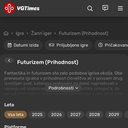
Igre
Žanri iger
Futurizem (Prihodnost)
Datumi izida
Priljubljene igre
Pričakovan
Futurizem (Prihodnost)
Fantastika in futurizem sta zelo podobna igriva okolja. Obe
preneseta igralca v prihodnost človeštva ali v povsem drug
izmišljen svet, katerega prebivalci so daleč napredovali v
Podrobnosti
razvoju od sodobnega človeštva. Fantastika omogoča, da
se nekateri zakoni in konvencije resničnega sveta postavijo
na stran, kar avtorjem omogoča ustvarjanje novih ras,
tehnologij in magije. Futurizem pa se osredotoča le na
Leta
tehnološke dosežke, pri čemer popolnoma zavrača
človečnost in socialne lastnosti, ki so lastne ljudem.
Vsa leta
2025
2026
2027
2028
2029
Platforme