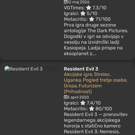
12 maj 2026
VGTimes:
7.3/10
Igralci:
5/10
Metacritic:
71/100
Prva igra druge sezone
antologije The Dark Pictures.
Dogodki v igri se odvijajo v
vesolju na izvidniški ladji
Kasiopeja. Ladja prispe na
eksoplanet z...
Resident Evil 3
Akcijske igre
Strelec
,
,
Uganka
Pogled tretje osebe
,
,
Groza
Futurizem
,
(Prihodnost)
3 april 2020
Igralci:
7.4/10
Metacritic:
80/100
Resident Evil 3 — prenovitev
legendarnega akcijskega
hororja s statično kamero
Resident Evil 3: Nemesis.