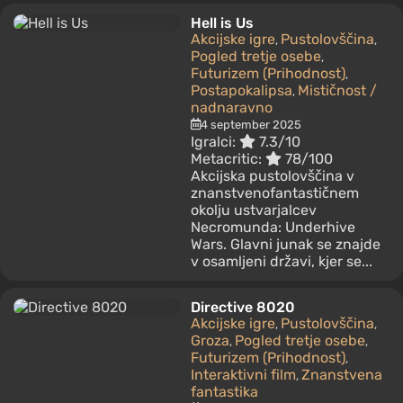
Hell is Us
Akcijske igre
Pustolovščina
,
,
Pogled tretje osebe
,
Futurizem (Prihodnost)
,
Postapokalipsa
Mističnost /
,
nadnaravno
4 september 2025
Igralci:
7.3/10
Metacritic:
78/100
Akcijska pustolovščina v
znanstvenofantastičnem
okolju ustvarjalcev
Necromunda: Underhive
Wars. Glavni junak se znajde
v osamljeni državi, kjer se...
Directive 8020
Akcijske igre
Pustolovščina
,
,
Groza
Pogled tretje osebe
,
,
Futurizem (Prihodnost)
,
Interaktivni film
Znanstvena
,
fantastika