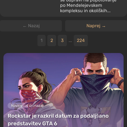
po Mendelejevskem
kompleksu in okoliških...
← Nazaj
Naprej →
1
2
3
...
224
Novice
4 uri nazaj
Rockstar je razkril datum za podaljšano
predstavitev GTA 6