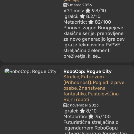
5 marec 2026
VGTimes:
9.3/10
Igralci:
8.2/10
Metacritic:
82/100
Ponovni zagon Bungiejeve
klasične serije, prenovljene
za novo generacijo igralcev.
Igra je tekmovalna PvPVE
streljačina z elementi
preživetja, ki se...
RoboCop: Rogue City
Strelec
Futurizem
,
(Prihodnost)
Pogled iz prve
,
osebe
Znanstvena
,
fantastika
Pustolovščina
,
,
Bojni roboti
2 november 2023
Igralci:
8/10
Metacritic:
75/100
Futuristična streljačina o
legendarnem RoboCopu
ustvarjalcev igre Terminator: