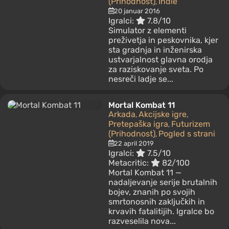
(Prihodnost)
Indie
,
20 januar 2016
Igralci:
7.8/10
Simulator z elementi
preživetja in peskovnika, kjer
sta gradnja in inženirska
ustvarjalnost glavna orodja
za raziskovanje sveta. Po
nesreči ladje se...
Mortal Kombat 11
Arkada
Akcijske igre
,
,
Pretepaška igra
Futurizem
,
(Prihodnost)
Pogled s strani
,
22 april 2019
Igralci:
7.5/10
Metacritic:
82/100
Mortal Kombat 11 —
nadaljevanje serije brutalnih
bojev, znanih po svojih
smrtonosnih zaključkih in
krvavih fatalitijih. Igralce bo
razveselila nova...