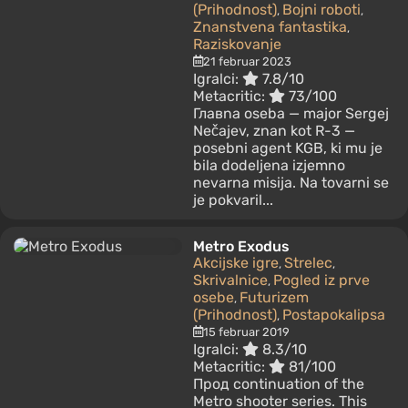
(Prihodnost)
Bojni roboti
,
,
Znanstvena fantastika
,
Raziskovanje
21 februar 2023
Igralci:
7.8/10
Metacritic:
73/100
Главna oseba — major Sergej
Nečajev, znan kot R-3 —
posebni agent KGB, ki mu je
bila dodeljena izjemno
nevarna misija. Na tovarni se
je pokvaril...
Metro Exodus
Akcijske igre
Strelec
,
,
Skrivalnice
Pogled iz prve
,
osebe
Futurizem
,
(Prihodnost)
Postapokalipsa
,
15 februar 2019
Igralci:
8.3/10
Metacritic:
81/100
Прод continuation of the
Metro shooter series. This