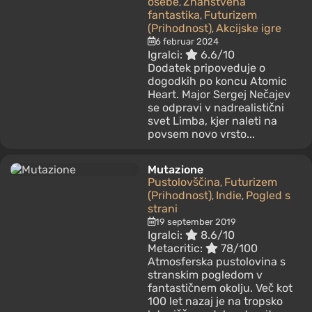
osebe
Znanstvena
,
fantastika
Futurizem
,
(Prihodnost)
Akcijske igre
,
6 februar 2024
Igralci:
6.6/10
Dodatek pripoveduje o
dogodkih po koncu Atomic
Heart. Major Sergej Nečajev
se odpravi v nadrealistični
svet Limba, kjer naleti na
povsem novo vrsto...
Mutazione
Pustolovščina
Futurizem
,
(Prihodnost)
Indie
Pogled s
,
,
strani
19 september 2019
Igralci:
8.6/10
Metacritic:
78/100
Atmosferska pustolovina s
stranskim pogledom v
fantastičnem okolju. Več kot
100 let nazaj je na tropsko