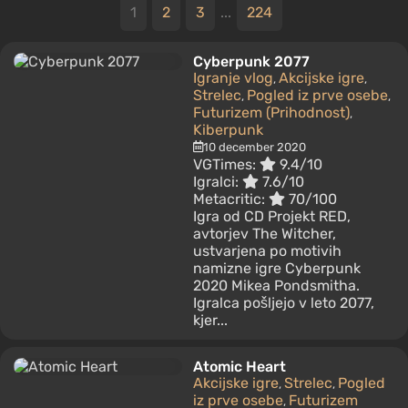
1
2
3
...
224
Cyberpunk 2077
Igranje vlog
Akcijske igre
,
,
Strelec
Pogled iz prve osebe
,
,
Futurizem (Prihodnost)
,
Kiberpunk
10 december 2020
VGTimes:
9.4/10
Igralci:
7.6/10
Metacritic:
70/100
Igra od CD Projekt RED,
avtorjev The Witcher,
ustvarjena po motivih
namizne igre Cyberpunk
2020 Mikea Pondsmitha.
Igralca pošljejo v leto 2077,
kjer...
Atomic Heart
Akcijske igre
Strelec
Pogled
,
,
iz prve osebe
Futurizem
,