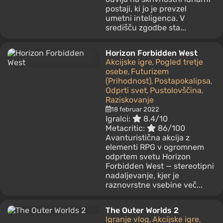
postaji, ki jo je prevzel
umetni inteligenca. V
središču zgodbe sta...
Horizon Forbidden West
Akcijske igre
Pogled tretje
,
osebe
Futurizem
,
(Prihodnost)
Postapokalipsa
,
,
Odprti svet
Pustolovščina
,
,
Raziskovanje
18 februar 2022
Igralci:
8.4/10
Metacritic:
86/100
Avanturistična akcija z
elementi RPG v ogromnem
odprtem svetu Horizon
Forbidden West — stereotipni
nadaljevanje, kjer je
raznovrstne vsebine več...
The Outer Worlds 2
Igranje vlog
Akcijske igre
,
,