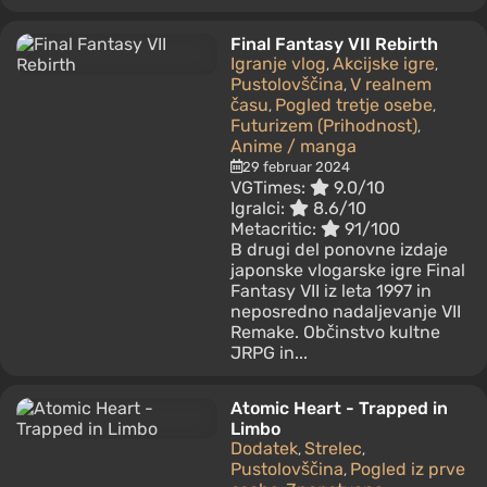
Final Fantasy VII Rebirth
Igranje vlog
Akcijske igre
,
,
Pustolovščina
V realnem
,
času
Pogled tretje osebe
,
,
Futurizem (Prihodnost)
,
Anime / manga
29 februar 2024
VGTimes:
9.0/10
Igralci:
8.6/10
Metacritic:
91/100
В drugi del ponovne izdaje
japonske vlogarske igre Final
Fantasy VII iz leta 1997 in
neposredno nadaljevanje VII
Remake. Občinstvo kultne
JRPG in...
Atomic Heart - Trapped in
Limbo
Dodatek
Strelec
,
,
Pustolovščina
Pogled iz prve
,