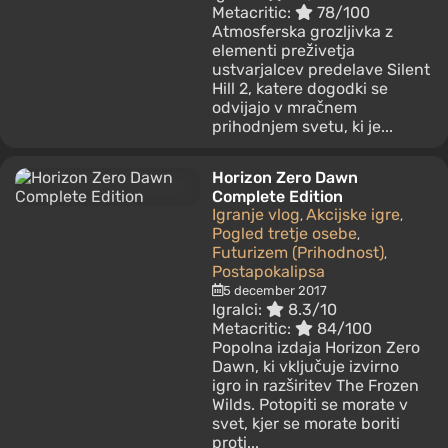
Metacritic:
78/100
Atmosferska grozljivka z
elementi preživetja
ustvarjalcev predelave Silent
Hill 2, katere dogodki se
odvijajo v mračnem
prihodnjem svetu, ki je...
Horizon Zero Dawn
Complete Edition
Igranje vlog
Akcijske igre
,
,
Pogled tretje osebe
,
Futurizem (Prihodnost)
,
Postapokalipsa
5 december 2017
Igralci:
8.3/10
Metacritic:
84/100
Popolna izdaja Horizon Zero
Dawn, ki vključuje izvirno
igro in razširitev The Frozen
Wilds. Potopiti se morate v
svet, kjer se morate boriti
proti...