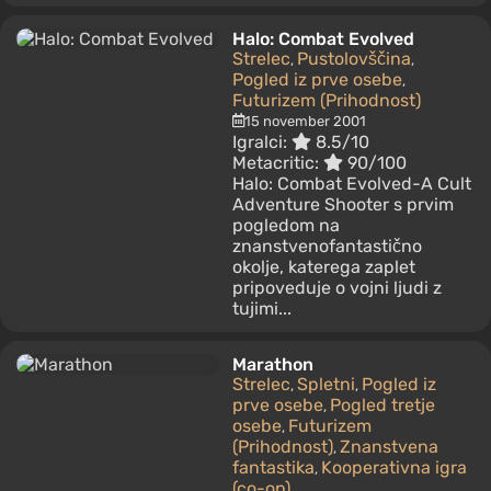
Halo: Combat Evolved
Strelec
Pustolovščina
,
,
Pogled iz prve osebe
,
Futurizem (Prihodnost)
15 november 2001
Igralci:
8.5/10
Metacritic:
90/100
Halo: Combat Evolved-A Cult
Adventure Shooter s prvim
pogledom na
znanstvenofantastično
okolje, katerega zaplet
pripoveduje o vojni ljudi z
tujimi...
Marathon
Strelec
Spletni
Pogled iz
,
,
prve osebe
Pogled tretje
,
osebe
Futurizem
,
(Prihodnost)
Znanstvena
,
fantastika
Kooperativna igra
,
(co-op)