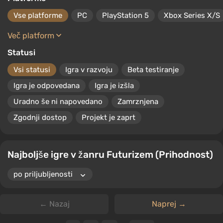
Vse platforme
PC
PlayStation 5
Xbox Series X/S
Več platform
Statusi
Vsi statusi
Igra v razvoju
Beta testiranje
Igra je odpovedana
Igra je izšla
Uradno še ni napovedano
Zamrznjena
Zgodnji dostop
Projekt je zaprt
Najboljše igre v žanru Futurizem (Prihodnost)
← Nazaj
Naprej →