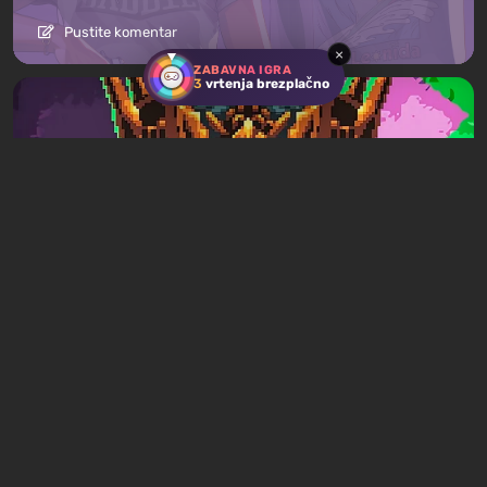
Pustite komentar
×
ZABAVNA IGRA
3
vrtenja brezplačno
Članki
1 ura nazaj
Mad King Redemption Preview. A Beat ’Em
Up With Roguelike Ambitions
Pustite komentar