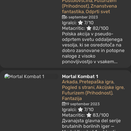
Pustolovščina
Futurizem
,
(Prihodnost)
Znanstvena
,
fantastika
Odprti svet
,
6 september 2023
Igralci:
7/10
Metacritic:
82/100
Рolska akcija v pseudo-
odprtem svetu oddaljenega
vesolja, ki se osredotoča na
dobro zasnovane in potopne
naloge z visoko
ponovljivostjo v vsakem...
Mortal Kombat 1
Arkada
Pretepaška igra
,
,
Pogled s strani
Akcijske igre
,
,
Futurizem (Prihodnost)
,
Fantazija
19 september 2023
Igralci:
7/10
Metacritic:
83/100
Дvanajsta glavna del serije
brutalnih borilnih iger —